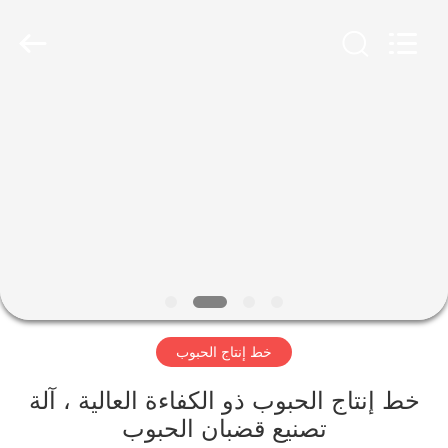
Jiangsu
RichYin
Machinery
Co.,
Ltd.
All
Rights
Reserved.
منزل،
بيت
منتجات
معلومات
عنا
خط إنتاج الحبوب
جولة
في
خط إنتاج الحبوب ذو الكفاءة العالية ، آلة
تصنيع قضبان الحبوب
المعمل