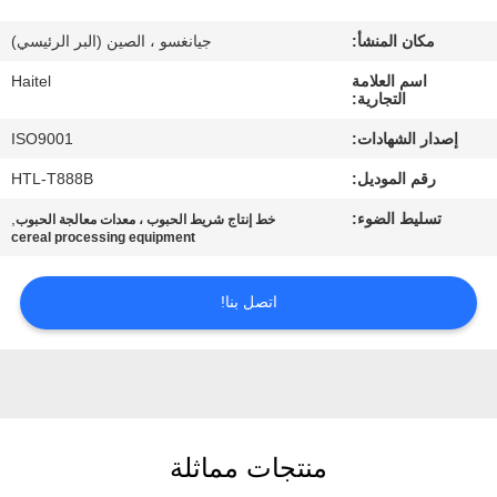
مكان المنشأ:
جيانغسو ، الصين (البر الرئيسي)
مراقبة
اسم العلامة
Haitel
الجودة
التجارية:
إصدار الشهادات:
ISO9001
اتصل
رقم الموديل:
HTL-T888B
بنا
تسليط الضوء:
,
خط إنتاج شريط الحبوب ، معدات معالجة الحبوب
cereal processing equipment
اطلب
اقتباس
اتصل بنا!
خريطة
الموقع
منتجات مماثلة
PRIVACY