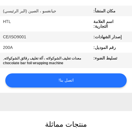
مكان المنشأ:
جيانغسو ، الصين (البر الرئيسي)
مراقبة
اسم العلامة
HTL
الجودة
التجارية:
إصدار الشهادات:
CE/ISO9001
اتصل
رقم الموديل:
200A
بنا
تسليط الضوء:
,
معدات تغليف الشوكولاته ، آلة تغليف رقائق الشوكولاته
chocolate bar foil wrapping machine
اطلب
اقتباس
اتصل بنا!
خريطة
الموقع
منتجات مماثلة
PRIVACY