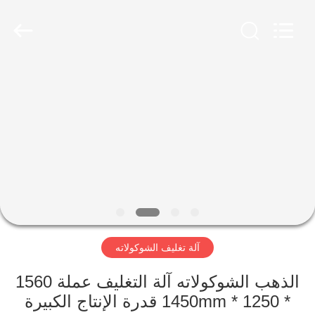
Jiangsu
RichYin
Machinery
Co.,
Ltd.
All
Rights
Reserved.
منزل،
بيت
منتجات
معلومات
عنا
آلة تغليف الشوكولاته
جولة
في
الذهب الشوكولاته آلة التغليف عملة 1560
* 1250 * 1450mm قدرة الإنتاج الكبيرة
المعمل