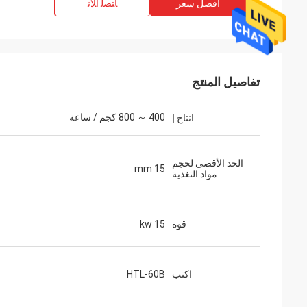
افضل سعر
ﺎﺘﺼﻟ ﺍﻶﻧ
تفاصيل المنتج
400 ～ 800 كجم / ساعة
انتاج |
الحد الأقصى لحجم
15 mm
مواد التغذية
قوة
15 kw
اكتب
HTL-60B