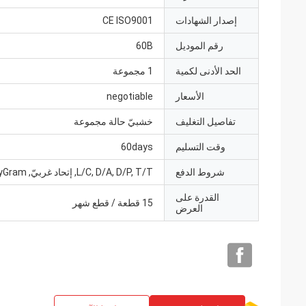
إصدار الشهادات
CE ISO9001
رقم الموديل
60B
الحد الأدنى لكمية
1 مجموعة
الأسعار
negotiable
تفاصيل التغليف
خشبيّ حالة مجموعة
وقت التسليم
60days
شروط الدفع
L/C, D/A, D/P, T/T, إتحاد غربيّ, MoneyGram
القدرة على
15 قطعة / قطع شهر
العرض