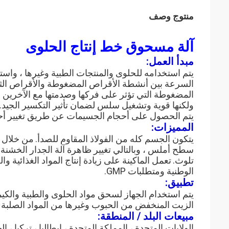
منتوج وصف
آلة مسحوق خط إنتاج الحلوى
مبدأ العمل:
يتم استخدامه للحلوى والمنتجات الطبية وغيرها ، واستخ
السرعة بين أنشطة الأقراص المضغوطة والأقراص الثابتة
المضغوطة التي تؤثر على فركها وصدمتها مع الآخرين
ولكنها قوية وتشغيل سلس لضمان تأثير التكسير الجيد.
يتم الحصول على أحجام الجسيمات عن طريق تغيير أ
المميزات:
يتكون الجسم كله من الفولاذ المقاوم للصدأ.
من خلال ا
سطح أملس ، وبالتالي تغيير ظاهرة آلة الجدار الخشنة 
تلوث.
تعمل الماكينة على زيادة إنتاج المواد الغذائية وا
الوطنية ومتطلبات GMP.
تطبيق:
يتم استخدام الجهاز لسحق مواد الحلوى والطبية والكيمي
الزيت المنخفض من الحبوب وغيرها من المواد الصلبة 
مبيعات البلد / المنطقة:
الولايات المتحدة ، المملكة المتحدة ، إيطاليا ، تركيا ، اله