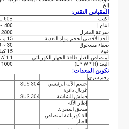
إلخ
المقياس التقني:
اكتب
L-60B
انتاج |
400 ～ 800 كجم / ساعة
سرعة المغزل
2800 دورة / دقيقة
الحد الأقصى لحجم مواد التغذية
15 ملم
صفاء مسحوق
30 ~ 120 شبكة
قوة
15 كيلو واط
امتصاص الغبار طاقة الجهاز الكهربائي
1.1 كيلو واط
البعد (L * W * H)
1000 × 900 × 1680 ملم
تكوين المعدات:
رقم سري
جسم الآلة الرئيسي
SUS 304
غربال دائرة
قماش الشاشة
SUS 304
إطار الآلة
سحق المحرك
آلة كهربائية امتصاص
الغبار