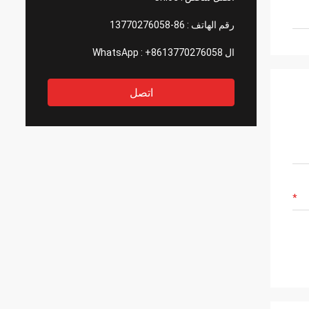
رقم الهاتف :
86-13770276058
ال WhatsApp :
+8613770276058
اتصل