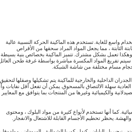
دام واسع للغاية.
تستخدم هذه الماكينة الحركة النسبية عالية
 الثابتة ، مما يجعل المواد المراد سحقها من الأقراص
 وهكذا تعمل بشكل مشترك.
تتميز الماكينة بخصائص بنية بسيطة
سيتم تفريغ المواد المكسرة مباشرة بواسطة غرفة طحن العائل
حجام مسام مختلفة من شاشة الشبكة.
لجدران الداخلية والخارجية للماكينة يتم تشكيلها وصقلها لتحقيق
العادية سهلة الالتصاق بالمسحوق.
يمكن أن تفعل أقل نفايات وأ
لصيدلانية والكيميائية وغيرها من المنتجات بما يتوافق مع المعايير
ائية.
كما أنها تستخدم لأنواع كثيرة من مواد البلوك ، ومحتوى
والهشة.
يحظر تحطيم الأجسام القابلة للاشتعال والانفجار.
ند ، نيجيريا ، اليابان ، كندا ، كوريا الشمالية ، السودان ، مولدوفا ،