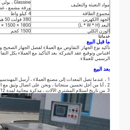
Glassine 
مواد التعبئة والتغليف
ورقة مشمع ، غشا
مجموع الطاقة
4 كيلو واط
الجهد االكهربى
380 فولت 50 هرتز
البعد (L * W * H)
1800 × 1500 × 1800 ملم
الوزن الكلي
1500 كجم
خدماتنا
ما قبل البيع
تأكيد نوع الجهاز: التفاوض مع العملاء لفصل الجهاز الصحيح و
اقتباس وتوقيع عقد الشركة: بعد التأكيد مع العملاء بكل الت
الرسمي للعملاء.
بعد البيع
1 ، عندما تصل المعدات إلى مصنع العملاء ، أرسل المهندسين هناك للتثبيت والتأكد من معرفة العملاء كيفية تشغيل الجهاز.
2 ، أنا من أجل تحسين منتجاتنا ، ونحن على اتصال وثيق مع العملاء لمعرفة ردود الفعل والاقتراحات الخاصة بهم.
3. من تاريخ استلام المشتري الآلات ، مذكرة مجانية لمدة 12 شهرا.