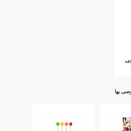
قة:
وصى بها