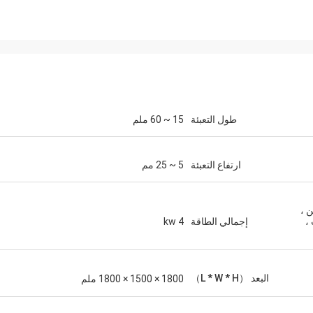
طول التعبئة
15 ~ 60 ملم
ارتفاع التعبئة
5 ~ 25 مم
ين ،
،
إجمالي الطاقة
4 kw
البعد （L * W * H）
1800 × 1500 × 1800 ملم