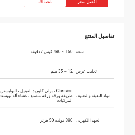
افضل سعر
ﺎﺘﺼﻟ ﺍﻶﻧ
تفاصيل المنتج
سعة
150 ~ 480 كيس / دقيقة
تعليب عرض
12 ~ 35 ملم
Glassine ، بولي كلوريد الفينيل ، البوليستر
مواد التعبئة والتغليف
طريقة ورقة ورقة مشمع ، غشاء آلة تويست 
المركبات
الجهد االكهربى
380 فولت 50 هرتز