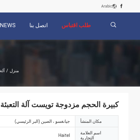
Arabic
طلب اقتباس
اتصل بنا
NEWS
描
منزل
/
آلة
述
كبيرة الحجم مزدوجة تويست آلة التعبئة 
مكان المنشأ
جيانغسو ، الصين (البر الرئيسي)
اسم العلامة
Haitel
التجارية