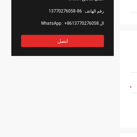
رقم الهاتف :
86-13770276058
ال WhatsApp :
+8613770276058
اتصل