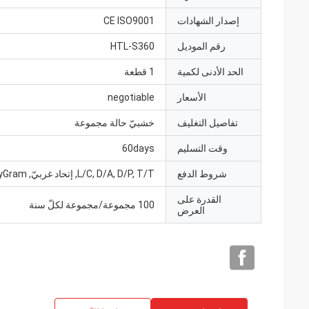
إصدار الشهادات
CE ISO9001
رقم الموديل
HTL-S360
الحد الأدنى لكمية
1 قطعة
الأسعار
negotiable
تفاصيل التغليف
خشبيّ حالة مجموعة
وقت التسليم
60days
شروط الدفع
L/C, D/A, D/P, T/T, إتحاد غربيّ, MoneyGram
القدرة على
100 مجموعة/مجموعة لكلّ سنة
العرض