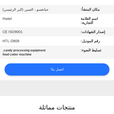
مكان المنشأ:
جيانغسو ، الصين (البر الرئيسي)
مراقبة
اسم العلامة
Haitel
الجودة
التجارية:
إصدار الشهادات:
CE ISO9001
اتصل
رقم الموديل:
HTL-D808
بنا
تسليط الضوء:
,
candy processing equipment
food cutter machine
اطلب
اقتباس
اتصل بنا!
خريطة
الموقع
منتجات مماثلة
PRIVACY