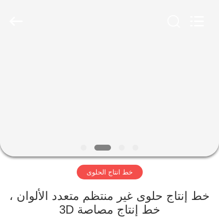
Jiangsu
RichYin
Machinery
Co.,
Ltd.
All
Rights
Reserved.
منزل،
بيت
منتجات
معلومات
عنا
خط انتاج الحلوى
جولة
في
خط إنتاج حلوى غير منتظم متعدد الألوان ،
خط إنتاج مصاصة 3D
المعمل