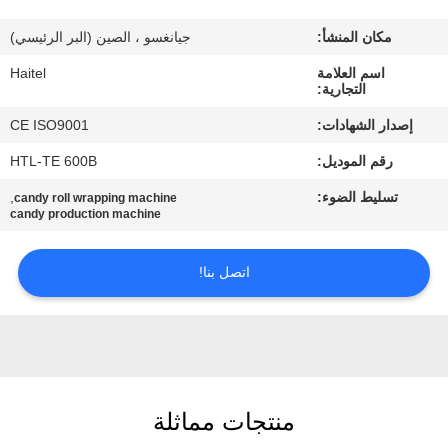
مكان المنشأ:
جيانغسو ، الصين (البر الرئيسي)
مراقبة
اسم العلامة
Haitel
الجودة
التجارية:
إصدار الشهادات:
CE ISO9001
اتصل
رقم الموديل:
HTL-TE 600B
بنا
تسليط الضوء:
,
candy roll wrapping machine
candy production machine
اطلب
اقتباس
اتصل بنا!
خريطة
الموقع
منتجات مماثلة
PRIVACY