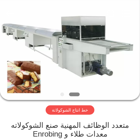
Jiangsu
RichYin
Machinery
Co.,
Ltd.
All
Rights
Reserved.
منزل،
بيت
منتجات
معلومات
عنا
خط انتاج الشوكولاتة
جولة
في
متعدد الوظائف المهنية صنع الشوكولاته
معدات طلاء و Enrobing
المعمل