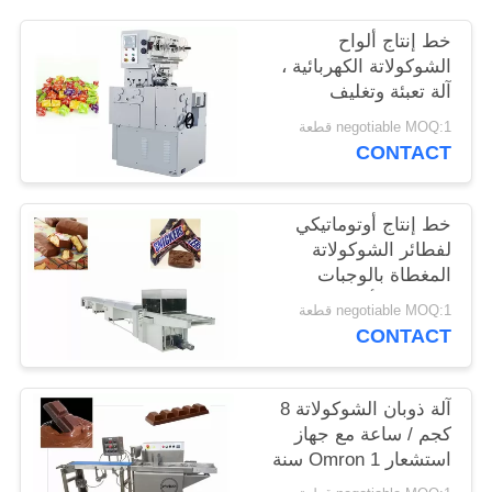
POLICY
خط إنتاج ألواح
الشوكولاتة الكهربائية ،
آلة تعبئة وتغليف
الحلويات السويسرية
negotiable MOQ:1 قطعة
الأوتوماتيكية الكاملة
CONTACT
خط إنتاج أوتوماتيكي
لفطائر الشوكولاتة
المغطاة بالوجبات
الخفيفة الأوتوماتيكية ،
negotiable MOQ:1 قطعة
عرض الحزام 400 مم
CONTACT
آلة ذوبان الشوكولاتة 8
كجم / ساعة مع جهاز
استشعار Omron 1 سنة
الضمان