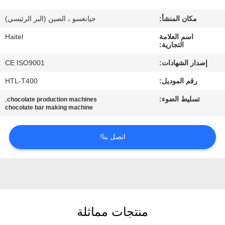
مكان المنشأ:
جيانغسو ، الصين (البر الرئيسي)
مراقبة
اسم العلامة
Haitel
الجودة
التجارية:
إصدار الشهادات:
CE ISO9001
اتصل
رقم الموديل:
HTL-T400
بنا
تسليط الضوء:
,
chocolate production machines
chocolate bar making machine
اطلب
اقتباس
اتصل بنا!
خريطة
الموقع
منتجات مماثلة
PRIVACY