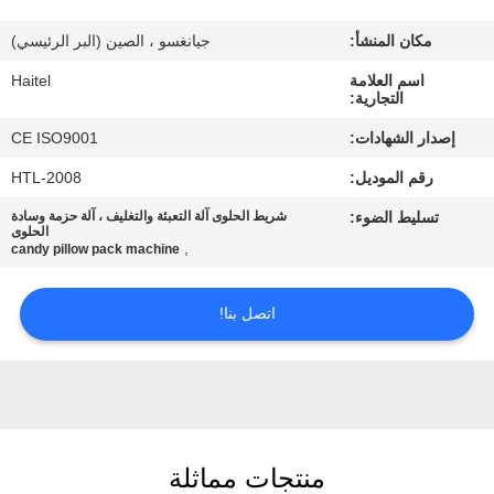
مكان المنشأ:
جيانغسو ، الصين (البر الرئيسي)
مراقبة
اسم العلامة
Haitel
الجودة
التجارية:
إصدار الشهادات:
CE ISO9001
اتصل
رقم الموديل:
HTL-2008
بنا
تسليط الضوء:
شريط الحلوى آلة التعبئة والتغليف ، آلة حزمة وسادة
الحلوى
,
candy pillow pack machine
اطلب
اقتباس
اتصل بنا!
خريطة
الموقع
منتجات مماثلة
PRIVACY