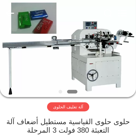
Jiangsu
RichYin
Machinery
Co.,
Ltd.
All
Rights
Reserved.
منزل،
بيت
منتجات
معلومات
عنا
آلة تغليف الحلوى
جولة
في
حلوى حلوى القياسية مستطيل أضعاف آلة
التعبئة 380 فولت 3 المرحلة
المعمل