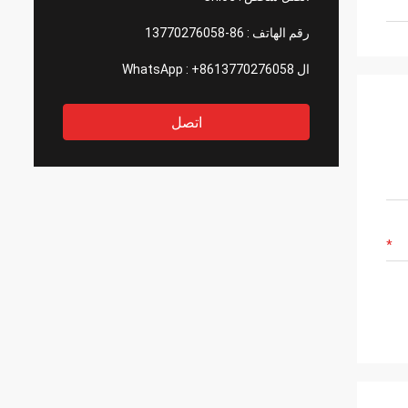
رقم الهاتف :
86-13770276058
ال WhatsApp :
+8613770276058
اتصل