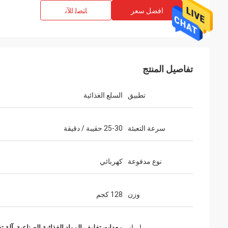
افضل سعر
ﺎﺘﺼﻟ ﺍﻶﻧ
تفاصيل المنتج
تطبيق
السلع الغذائية
سرعة التعبئة
25-30 حقيبة / دقيقة
نوع مدفوعة
كهربائي
وزن
128 كجم
إبراز
معدات تغليف المواد الغذائية الصناعية
,
آلة ت