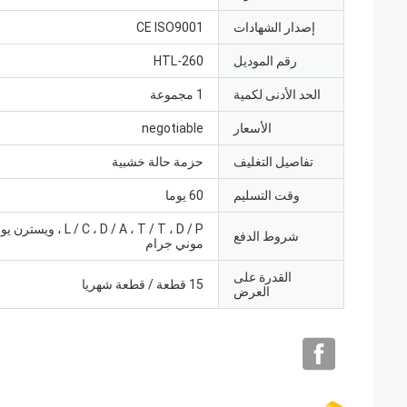
إصدار الشهادات
CE ISO9001
رقم الموديل
HTL-260
الحد الأدنى لكمية
1 مجموعة
الأسعار
negotiable
تفاصيل التغليف
حزمة حالة خشبية
وقت التسليم
60 يوما
L / C ، D / A ، T / T ، D / P ، و
شروط الدفع
موني جرام
القدرة على
15 قطعة / قطعة شهريا
العرض