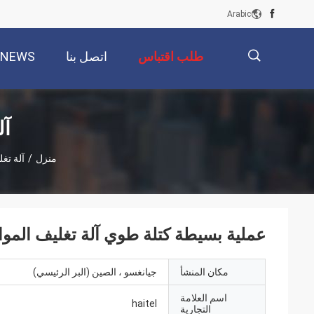
Arabic
طلب اقتباس
اتصل بنا
NEWS
描
آل
منزل
/
آلة تغل
述
عملية بسيطة كتلة طوي آلة تغليف المواد
مكان المنشأ
جيانغسو ، الصين (البر الرئيسي)
اسم العلامة
haitel
التجارية