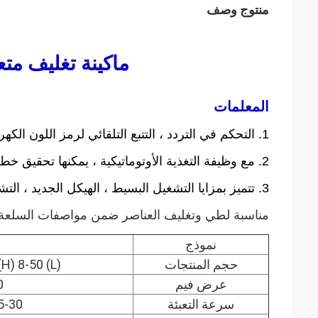
منتوج وصف
ماكينة تغليف متعددة
المعلمات
1. التحكم في التردد ، التتبع التلقائي لرمز اللون الكهروضوئي الكمبيوتر ؛
2. مع وظيفة التغذية الأوتوماتيكية ، يمكنها تحقيق خط التعبئة ، الكيس الجبلي أو كيس الفرشاة والختم.
3. تتميز بمزايا التشغيل البسيط ، الهيكل الجديد ، التشغيل المستقر للآلة الصغيرة ، الفشل الأقل والصيانة المريحة.
مناسبة لطي وتغليف العناصر ضمن مواصفات السلعة ، م
نموذج
حجم المنتجات
(L) 30-80x (W) 30-80x (H) 8-50 م
عرض فيم
0
سرعة التعبئة
25-30 حقيبة / 