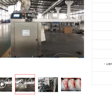
يسترن يونيون ،