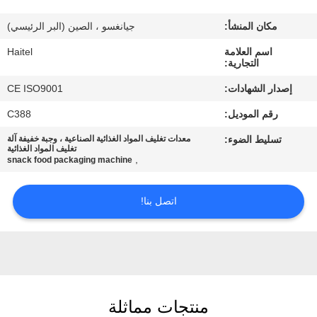
مكان المنشأ:
جيانغسو ، الصين (البر الرئيسي)
مراقبة
اسم العلامة
Haitel
الجودة
التجارية:
إصدار الشهادات:
CE ISO9001
اتصل
رقم الموديل:
C388
بنا
تسليط الضوء:
معدات تغليف المواد الغذائية الصناعية ، وجبة خفيفة آلة
تغليف المواد الغذائية
,
snack food packaging machine
اطلب
اقتباس
اتصل بنا!
خريطة
الموقع
منتجات مماثلة
PRIVACY