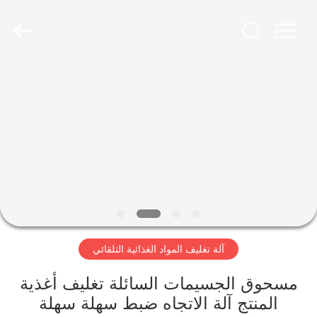
Jiangsu
RichYin
Machinery
Co.,
Ltd.
All
Rights
Reserved.
منزل،
بيت
منتجات
معلومات
عنا
آلة تغليف المواد الغذائية التلقائي
جولة
في
مسحوق الجسيمات السائلة تغليف أغذية
المنتج آلة الاتجاه ضبط سهلة سهلة
المعمل